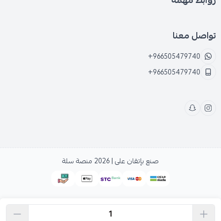
روابط مهمة
3 ملم مما يضمن مكانته عند استخدامه بشكل متكرر.
يستخدم
أحواض وأصص
في زراعة الخضار والشجيرات
تواصل معنا
الدائمة وذلك لانه يتحمل العديد من الأوزان.
+966505479740
يأتي هذا الحوض بسعة 12 جالون مما يساعد النباتات
+966505479740
والجذور في النمو بشكل صحي.
لا يتأثر حوض زراعه برتقالي بالحرارة والبرودة وذلك لأنه
مقاوم للعوامل الجويه المختلفه وذلك بفضل المواد
العالية الجودة المصنوع منها.
يتناسب هذا الحوض مع الحدائق المنزلية الصغيرة وذلك
بفضل تصميمه المدمج فهو يسهل العناية به ولا يحتاج
صنع بإتقان على | 2026
منصة سلة
الى صيانه.
يتميز
حوض زراعه
برتقالي بأنه يتيح للجذور والشعيرات
الجذرية بالنفاذ للخارج.
استخدام حوض زراعه برتقالي