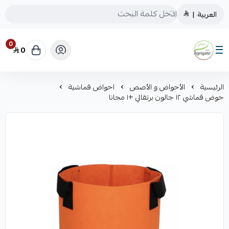
العربية
|
0
0
Saudiagrigate
الرئيسية
الأحواض و الأصص
احواض قماشية
حوض قماشي ١٢ جالون برتقالي +١ مجانا