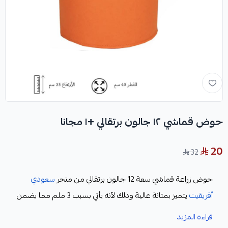
حوض قماشي ١٢ جالون برتقالي +١ مجانا
20
32
حوض زراعة قماشي سعة 12 جالون برتقالي من متجر
سعودي
أقريقيت
يتميز بمتانة عالية وذلك لأنه يأتي بسبب 3 ملم مما يضمن
استخدام يدوم لفترة طويلة. يتميز هذا الحوض بأنه مصنوع من
قراءة المزيد