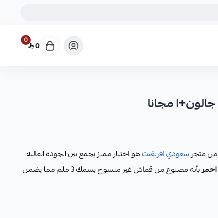
0
0
سعودي اقريقيت
هو اختيار مميز يجمع بين الجودة العالية
احمر
بأنه مصنوع من قماش غير منسوج بسمك 3 ملم مما يضمن
ز هذا الحوض بقدرته العالية على تحسين نمو الجذور وامتصاص
نع تجمع الماء الزائد فهو يقوم بتصريف المياه الزائده بشكل مثالي
نمو نباتات صحية. يأتي هذا الحوض باللون الأحمر الذي يضيف