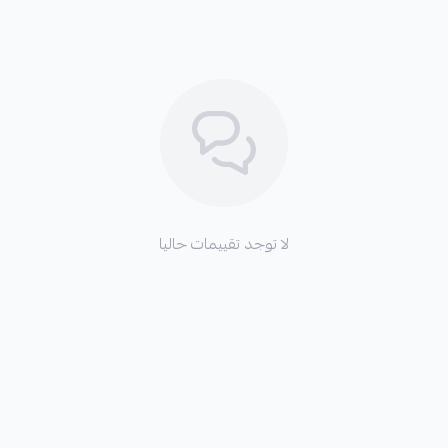
يمنع دوران الجذور داخل الوعاء.
يحافظ حوض قماشي على رطوبة الت
خطر نمو الفطريات.
حوض قماش احمر يعمل على تنظيم ح
يتناسب مع زراعه الخضروات والأشج
حوض زراعي قماش يحسن من صحة ال
تتميز
أحواض وأصص
باللون الأح
لا توجد تقييمات حاليا
تسهل من عملية حمل ونقله.
يتم استخدام حوض زراعي احمر ب
والتآكل مما يضمن استخدامه لفتر
يأتي بساعه 25 جالون مما يجعله مناسبا للنباتات متوسطة الحجم.
يتم استخدام حوض قماشي داخل البي
الحدائق المنزلية الشرفات.
يساعد في تقليل الحاجة إلى الري 