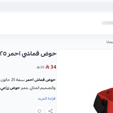
حوض قماشي احمر ٢٥ جالون+١ مجانا
34
39
حوض قماش احمر
بسعة 25 جالون من متجر
والتصميم المثالي. يتميز
حوض زراعي 
متانته واستخدامه لفترة طويلة. يتمي
قراءة المزيد
العناصر الغذائية والماء بشكل كبير. يم
فهو يقلل من تعفن الجذور ويساعد في 