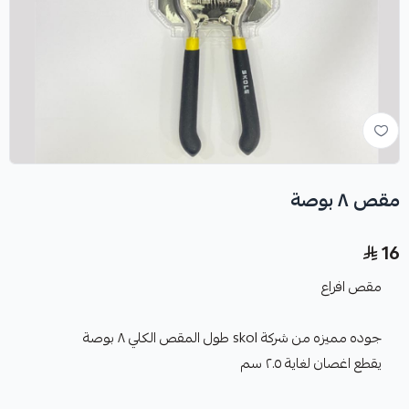
مقص ٨ بوصة
16
مقص افراع
جوده مميزه من شركة skol طول المقص الكلي ٨ بوصة
يقطع اغصان لغاية ٢.٥ سم