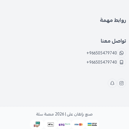
من مظهر البشرة وتزيد من نظارتها.
يتم استخدام بزر الليف في صناعة الأقمشة الطبيعية فهي
روابط مهمة
سهلة الحمل والنقل لذلك لأنها خفيفة الوزن.
تعمل على تقليل مظهر السيلوليت عند استخدامها
بانتظام فهي تحتوي على مادة طبيعية لتنظيف الجسم ولا
تواصل معنا
تسبب اي حساسية لانها طبيعية 100%.
+966505479740
تستخدم بذور نبات الليف لتحسين خصوبة التربة كما أنها
+966505479740
تستخدم في صنع منتجات يدويه وفنيه.
زراعة بذور الليف الطبيعي
قم بنقع
بذور
نبات الليف في الماء لمدة 24 ساعة قبل
الزراعة وذلك لتسريع عملية الإنبات.
يتم زراعة بذور شجرة الليف على عمق 3 سم في التربة
وذلك مع الحفاظ على المسافة 40 سم بين كل بذرة
صنع بإتقان على | 2026
منصة سلة
وأخرى.