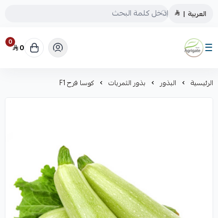
العربية
|
0
0
Saudiagrigate
الرئيسية
البذور
بذور الثمريات
كوسا فرح F1