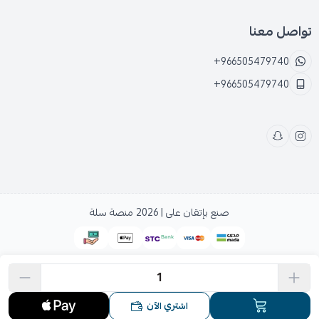
تواصل معنا
+966505479740
+966505479740
صنع بإتقان على | 2026
منصة سلة
اشتري الآن