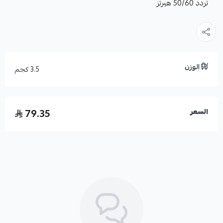
تردد 50/60 هيرتز
الوزن
3.5 كجم
79.35
السعر