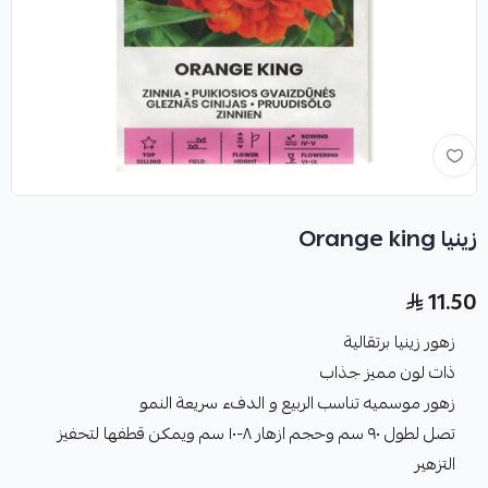
زينيا Orange king
11.50
زهور زينيا برتقالية
ذات لون مميز جذاب
زهور موسميه تناسب الربيع و الدفء سريعة النمو
تصل لطول ٩٠ سم وحجم ازهار ٨-١٠ سم ويمكن قطفها لتحفيز
التزهير