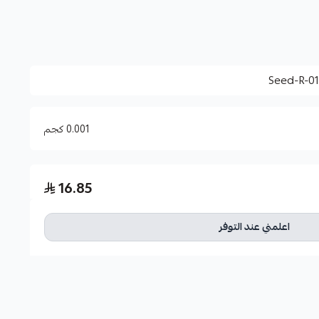
 الخيار فهو يقلل من الحاجة إلى المعالجات الكيميائية ويحافظ على
Seed-R-0
0.001 كجم
ريك زوان الهولندية
16.85
لعام.
عات التضليل لتخفيف حدة أشعة الشمس الساقطة
اعلمني عند التوفر
قارنة بالانواع التقليدية فهي تحتوي على دورة نمو سريعة مما
 على الإثمار حتى في الظروف الحارة فهي نبات قوي يحتوي على نمو