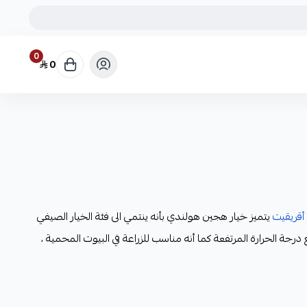
0
0
قريقيت
يتميز خيار هجين هولندي بأنه ينتمي الى فئة الخيار الصيفي
درجة الحرارة المرتفعة كما أنه مناسب للزراعة في البيوت المحمية ،
افة أوراقها، تنتج هذه البذور ثمار لونها اخضر زاهي وقشرتها ناعمه
ام متماسك لذيذ، تتميز هذه البذور بانتاجاتها كما انها يتم حصادها
فرد يتميز بأنه مقاوم للعديد من الأمراض الشائعة مثل البياض