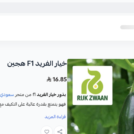
خيار الفريد F1 هجين
16.85
بذور خيار الفريد
f1 من متجر
سعودي أ
فهو يتمتع بقدرة عالية على التكيف مع 
يتميز بذور خيار الفريد بقوة نموها وكث
قراءة المزيد
ولامعه كما أنها تتميز بطول مثالي وقو
بشكل مستمر على مدار الموسم خيار ال