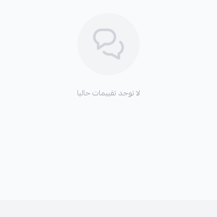
خضري كثيف.
هذه البذور مقاومة للتشوهات في
التجدد بعد عمليات القطاف.
تتميز باستقرارها الإنتاجي حتى في ال
يتميز
بذور خيار
الفريد بلونه الاخ
الطعم المر.
لا توجد تقييمات حاليا
يتميز بوزنه وحجمه المميز في الا
ولا يحتوي على فراغات داخلية مم
يتميز هذا الخيار بماذا لذيذ فهو 
طويلة بعد الحصاد ولا يتسبب ذلك 
خيار الفريد له قدرة عالية على تح
مختلفة من البكتيريا التي تسبب ال
يقوم بمقاومة البياض الدقيقي كما 
يتميز بأنه سريع النمو مما يقلل ف