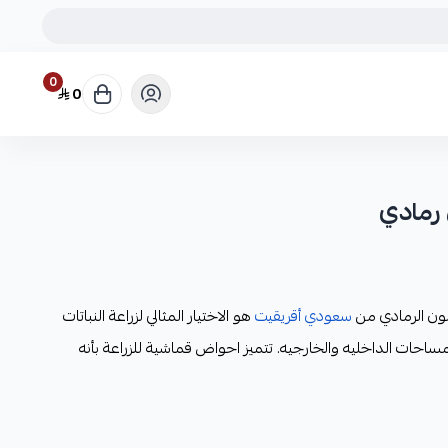
0
0
سعودي أقريقيت
هو الاختيار المثالي لزراعة النباتات
ساحات الداخليه والخارجيه. تتميز احواض قماشية للزراعة بأنه
ت تهوية عالية ونمو صحي فهو مصنوع من نسيج متين وقابل للنفاذ
ئدة ويمنع تعفن الجذور.