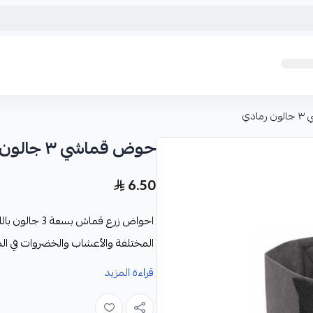
ادي
حوض قماشي ٣ جالون رمادي
6.50
احواض زرع قماش بسعة 3 جالون باللون الرمادي من
المختلفة والأعشاب والخضروات في الم
مصمم بعناية حتى يمنح جذور النباتا
قراءة المزيد
مما يساعد ذلك على تصريف المياه الزا
مواصفات المنتج