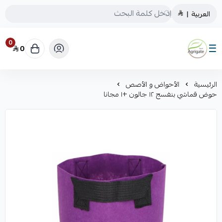
العربية
|
0
0
Saudiagrigate
الرئيسية
الأحواض و الأصص
حوض قماشي بنفسج ١٢ جالون +١ مجانا