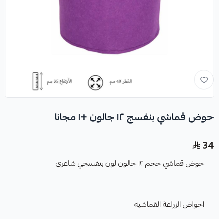
حوض قماشي بنفسج ١٢ جالون +١ مجانا
34
حوض قماشي حجم ١٢ جالون لون بنفسجي شاعري
احواض الزراعة القماشيه