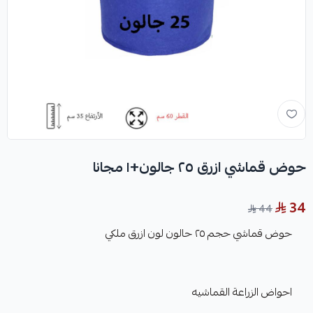
حوض قماشي ازرق ٢٥ جالون+١ مجانا
34
44
حوض قماشي حجم ٢٥ حالون لون ازرق ملكي
احواض الزراعة القماشيه