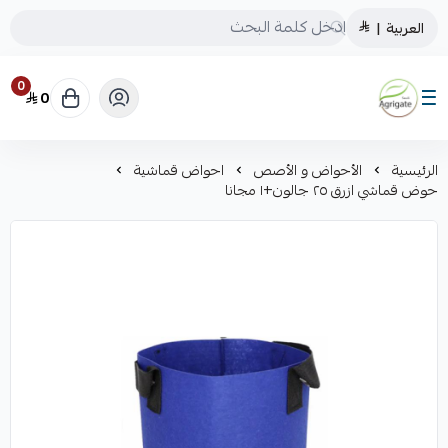
العربية
|
0
0
Saudiagrigate
الرئيسية
الأحواض و الأصص
احواض قماشية
حوض قماشي ازرق ٢٥ جالون+١ مجانا