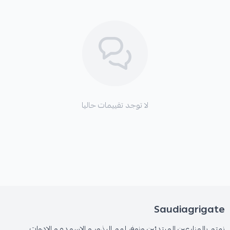
لا توجد تقييمات حاليا
Saudiagrigate
نهتم بالمزارعين المبتدئين ونوفر لهم البذور و الاسمده و الادوات